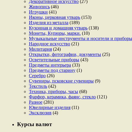
Декоративное искусство
(27)
Живопись
(46)
Игрушки
(41)
Иконы, церковная утварь
(153)
Изделия из металла
(189)
Кухонная и домашняя утварь
(138)
Монеты, Купюры, марки.
(10)
Музыкальные инструменты и носители и прибор
Народное искусство
(21)
Милитария
(24)
Открытки, фотографии, документы
(25)
Осветительные приборы
(43)
Предметы интерьера
(33)
Предметы под старину
(1)
Серебро
(26)
Сувениры, псковские сувениры
(9)
Текстиль
(42)
Техника, приборы, часы
(68)
Фарфор, керамика, фаянс, стекло
(121)
Разное
(281)
Ювелирные изделия
(11)
Эксклюзив
(4)
Курсы валют