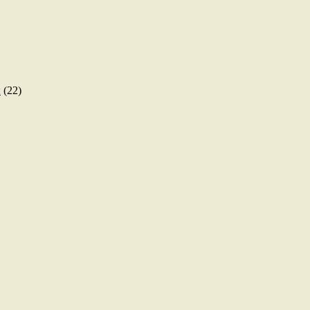
ы
(22)