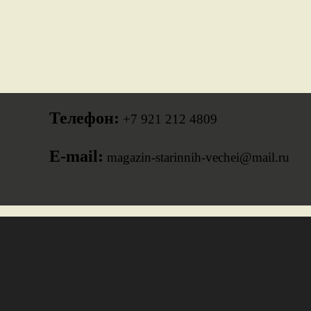
Телефон:
+7 921 212 4809
E-mail:
magazin-starinnih-vechei@mail.ru