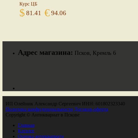
Курс ЦБ
$
€
81.41
94.06
Адрес магазина:
Псков, Кремль 6
ИП Олейник Александр Сергеевич ИНН: 601802323340
Политика конфиденциальности
Договор-оферта
Copyright © Антиквариат в Пскове
Главная
Каталог
Оценка антиквариата