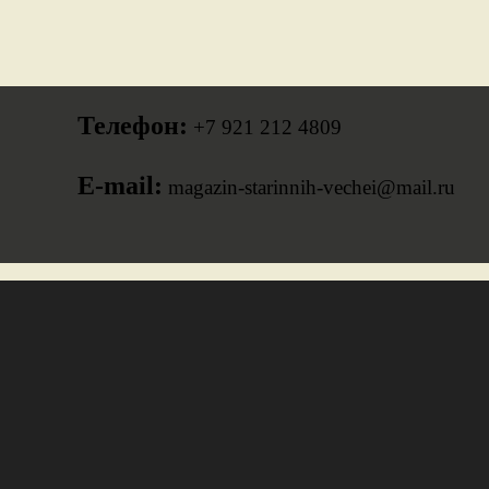
Телефон:
+7 921 212 4809
E-mail:
magazin-starinnih-vechei@mail.ru