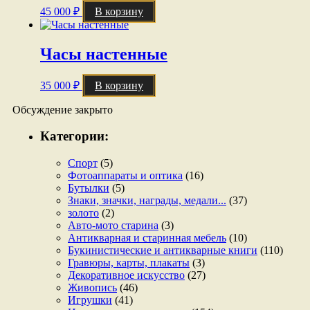
45 000
₽
В корзину
Часы настенные
35 000
₽
В корзину
Обсуждение закрыто
Категории:
Спорт
(5)
Фотоаппараты и оптика
(16)
Бутылки
(5)
Знаки, значки, награды, медали...
(37)
золото
(2)
Авто-мото старина
(3)
Антикварная и старинная мебель
(10)
Букинистические и антикварные книги
(110)
Гравюры, карты, плакаты
(3)
Декоративное искусство
(27)
Живопись
(46)
Игрушки
(41)