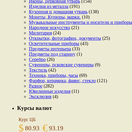
Иконы, церковная утварь
(154)
Изделия из металла
(191)
Кухонная и домашняя утварь
(138)
Монеты, Купюры, марки.
(10)
Музыкальные инструменты и носители и прибор
Народное искусство
(21)
Милитария
(24)
Открытки, фотографии, документы
(25)
Осветительные приборы
(43)
Предметы интерьера
(33)
Предметы под старину
(1)
Серебро
(26)
Сувениры, псковские сувениры
(9)
Текстиль
(42)
Техника, приборы, часы
(69)
Фарфор, керамика, фаянс, стекло
(121)
Разное
(282)
Ювелирные изделия
(11)
Эксклюзив
(4)
Курсы валют
Курс ЦБ
$
€
80.93
93.19