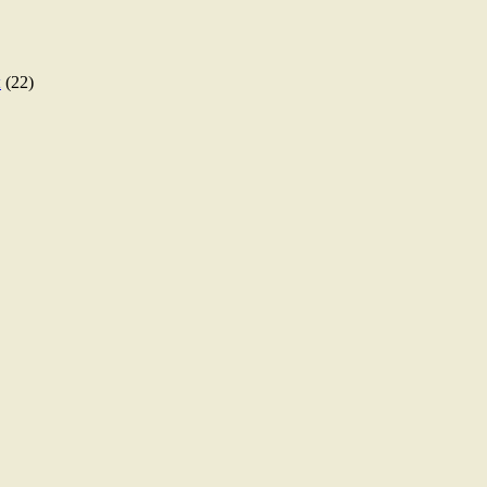
ы
(22)