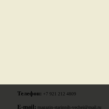
Телефон:
+7 921 212 4809
E-mail:
magazin-starinnih-vechei@mail.ru