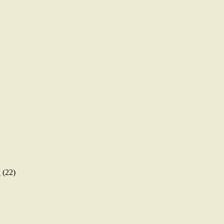
ы
(22)