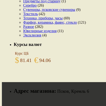
Предметы под старину
(1)
Серебро
(26)
Сувениры, псковские сувениры
(9)
Текстиль
(42)
Техника, приборы, часы
(69)
Фарфор, керамика, фаянс, стекло
(121)
Разное
(282)
Ювелирные изделия
(11)
Эксклюзив
(4)
Курсы валют
Курс ЦБ
$
€
81.41
94.06
Адрес магазина:
Псков, Кремль 6