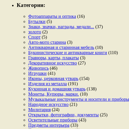
Категории:
Фотоаппараты и оптика
(16)
Бутылки
(5)
Знаки, значки, награды, медали...
(37)
золото
(2)
Спорт
(5)
Авто-мото старина
(3)
Антикварная и старинная мебель
(10)
Букинистические и антикварные книги
(110)
Гравюры, карты, плакаты
(3)
Декоративное искусство
(27)
Живопись
(46)
Игрушки
(41)
Иконы, церковная утварь
(154)
Изделия из металла
(191)
Кухонная и домашняя утварь
(138)
Монеты, Купюры, марки.
(10)
Музыкальные инструменты и носители и прибор
Народное искусство
(21)
Милитария
(24)
Открытки, фотографии, документы
(25)
Осветительные приборы
(43)
Предметы интерьера
(33)