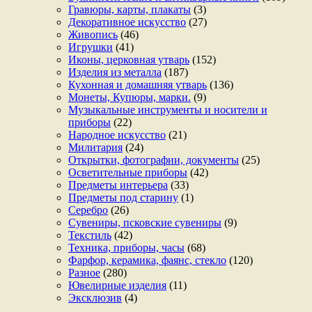
Гравюры, карты, плакаты
(3)
Декоративное искусство
(27)
Живопись
(46)
Игрушки
(41)
Иконы, церковная утварь
(152)
Изделия из металла
(187)
Кухонная и домашняя утварь
(136)
Монеты, Купюры, марки.
(9)
Музыкальные инструменты и носители и
приборы
(22)
Народное искусство
(21)
Милитария
(24)
Открытки, фотографии, документы
(25)
Осветительные приборы
(42)
Предметы интерьера
(33)
Предметы под старину
(1)
Серебро
(26)
Сувениры, псковские сувениры
(9)
Текстиль
(42)
Техника, приборы, часы
(68)
Фарфор, керамика, фаянс, стекло
(120)
Разное
(280)
Ювелирные изделия
(11)
Эксклюзив
(4)