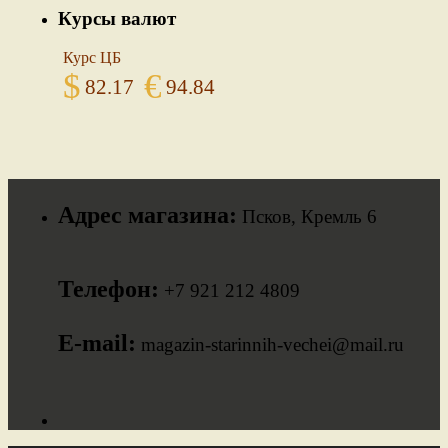
Курсы валют
Курс ЦБ
$
€
82.17
94.84
Адрес магазина:
Псков, Кремль 6
Телефон:
+7 921 212 4809
E-mail:
magazin-starinnih-vechei@mail.ru