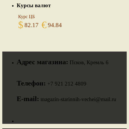
Курсы валют
Курс ЦБ
$
€
82.17
94.84
Адрес магазина:
Псков, Кремль 6
Телефон:
+7 921 212 4809
E-mail:
magazin-starinnih-vechei@mail.ru