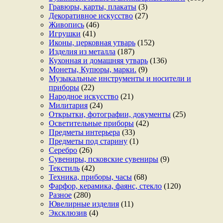
Гравюры, карты, плакаты
(3)
Декоративное искусство
(27)
Живопись
(46)
Игрушки
(41)
Иконы, церковная утварь
(152)
Изделия из металла
(187)
Кухонная и домашняя утварь
(136)
Монеты, Купюры, марки.
(9)
Музыкальные инструменты и носители и
приборы
(22)
Народное искусство
(21)
Милитария
(24)
Открытки, фотографии, документы
(25)
Осветительные приборы
(42)
Предметы интерьера
(33)
Предметы под старину
(1)
Серебро
(26)
Сувениры, псковские сувениры
(9)
Текстиль
(42)
Техника, приборы, часы
(68)
Фарфор, керамика, фаянс, стекло
(120)
Разное
(280)
Ювелирные изделия
(11)
Эксклюзив
(4)