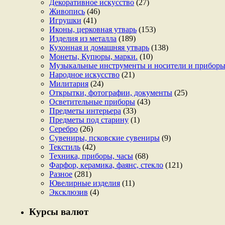
Декоративное искусство
(27)
Живопись
(46)
Игрушки
(41)
Иконы, церковная утварь
(153)
Изделия из металла
(189)
Кухонная и домашняя утварь
(138)
Монеты, Купюры, марки.
(10)
Музыкальные инструменты и носители и прибор
Народное искусство
(21)
Милитария
(24)
Открытки, фотографии, документы
(25)
Осветительные приборы
(43)
Предметы интерьера
(33)
Предметы под старину
(1)
Серебро
(26)
Сувениры, псковские сувениры
(9)
Текстиль
(42)
Техника, приборы, часы
(68)
Фарфор, керамика, фаянс, стекло
(121)
Разное
(281)
Ювелирные изделия
(11)
Эксклюзив
(4)
Курсы валют