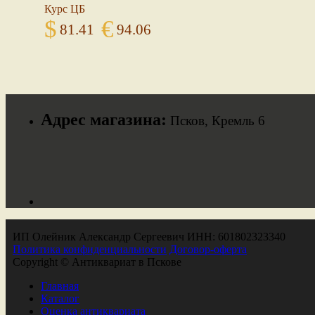
Курс ЦБ
$
€
81.41
94.06
Адрес магазина:
Псков, Кремль 6
ИП Олейник Александр Сергеевич ИНН: 601802323340
Политика конфиденциальности
Договор-оферта
Copyright © Антиквариат в Пскове
Главная
Каталог
Оценка антиквариата