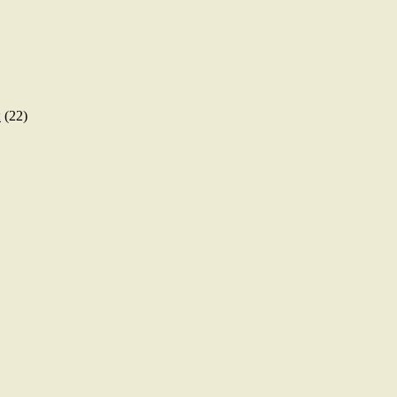
ы
(22)