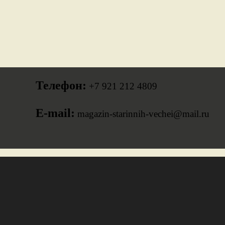
Телефон:
+7 921 212 4809
E-mail:
magazin-starinnih-vechei@mail.ru