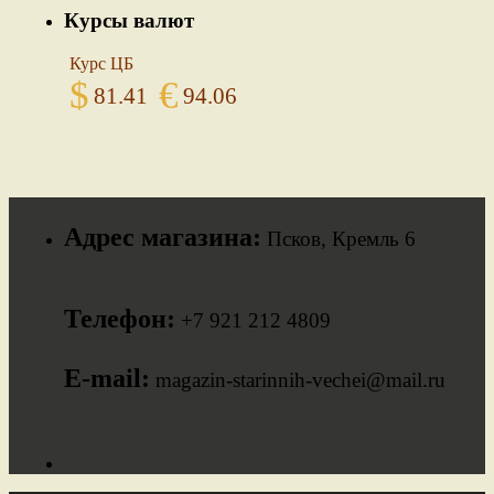
Курсы валют
Курс ЦБ
$
€
81.41
94.06
Адрес магазина:
Псков, Кремль 6
Телефон:
+7 921 212 4809
E-mail:
magazin-starinnih-vechei@mail.ru