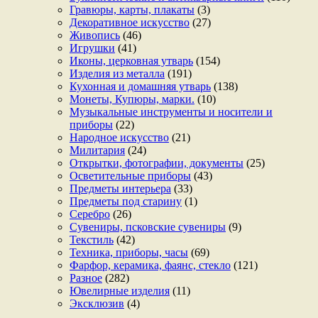
Гравюры, карты, плакаты
(3)
Декоративное искусство
(27)
Живопись
(46)
Игрушки
(41)
Иконы, церковная утварь
(154)
Изделия из металла
(191)
Кухонная и домашняя утварь
(138)
Монеты, Купюры, марки.
(10)
Музыкальные инструменты и носители и
приборы
(22)
Народное искусство
(21)
Милитария
(24)
Открытки, фотографии, документы
(25)
Осветительные приборы
(43)
Предметы интерьера
(33)
Предметы под старину
(1)
Серебро
(26)
Сувениры, псковские сувениры
(9)
Текстиль
(42)
Техника, приборы, часы
(69)
Фарфор, керамика, фаянс, стекло
(121)
Разное
(282)
Ювелирные изделия
(11)
Эксклюзив
(4)