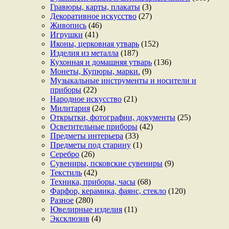
Гравюры, карты, плакаты
(3)
Декоративное искусство
(27)
Живопись
(46)
Игрушки
(41)
Иконы, церковная утварь
(152)
Изделия из металла
(187)
Кухонная и домашняя утварь
(136)
Монеты, Купюры, марки.
(9)
Музыкальные инструменты и носители и
приборы
(22)
Народное искусство
(21)
Милитария
(24)
Открытки, фотографии, документы
(25)
Осветительные приборы
(42)
Предметы интерьера
(33)
Предметы под старину
(1)
Серебро
(26)
Сувениры, псковские сувениры
(9)
Текстиль
(42)
Техника, приборы, часы
(68)
Фарфор, керамика, фаянс, стекло
(120)
Разное
(280)
Ювелирные изделия
(11)
Эксклюзив
(4)