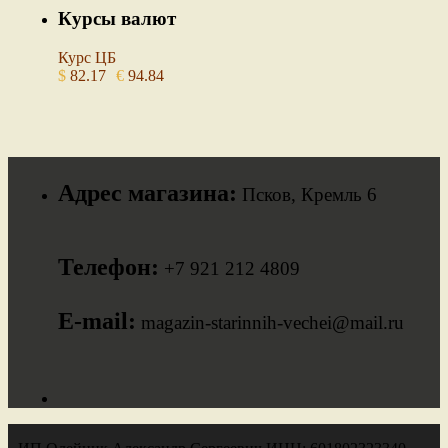
Курсы валют
Курс ЦБ
$
82.17
€
94.84
Адрес магазина:
Псков, Кремль 6
Телефон:
+7 921 212 4809
E-mail:
magazin-starinnih-vechei@mail.ru