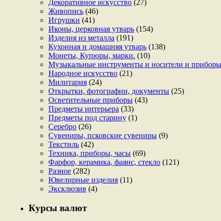
Декоративное искусство
(27)
Живопись
(46)
Игрушки
(41)
Иконы, церковная утварь
(154)
Изделия из металла
(191)
Кухонная и домашняя утварь
(138)
Монеты, Купюры, марки.
(10)
Музыкальные инструменты и носители и прибор
Народное искусство
(21)
Милитария
(24)
Открытки, фотографии, документы
(25)
Осветительные приборы
(43)
Предметы интерьера
(33)
Предметы под старину
(1)
Серебро
(26)
Сувениры, псковские сувениры
(9)
Текстиль
(42)
Техника, приборы, часы
(69)
Фарфор, керамика, фаянс, стекло
(121)
Разное
(282)
Ювелирные изделия
(11)
Эксклюзив
(4)
Курсы валют