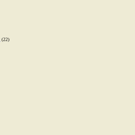
ы
(22)