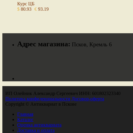
Курс ЦБ
$
80.93
€
93.19
Адрес магазина:
Псков, Кремль 6
ИП Олейник Александр Сергеевич ИНН: 601802323340
Политика конфиденциальности
Договор-оферта
Copyright © Антиквариат в Пскове
Главная
Каталог
Оценка антиквариата
Доставка и оплата