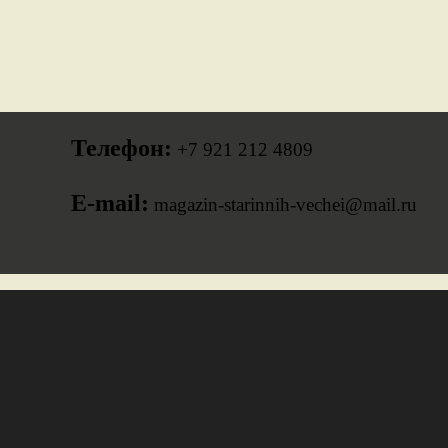
Телефон:
+7 921 212 4809
E-mail:
magazin-starinnih-vechei@mail.ru