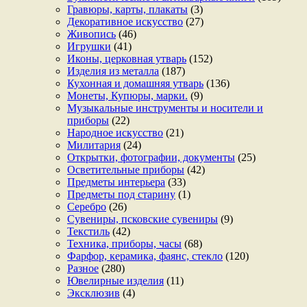
Гравюры, карты, плакаты
(3)
Декоративное искусство
(27)
Живопись
(46)
Игрушки
(41)
Иконы, церковная утварь
(152)
Изделия из металла
(187)
Кухонная и домашняя утварь
(136)
Монеты, Купюры, марки.
(9)
Музыкальные инструменты и носители и
приборы
(22)
Народное искусство
(21)
Милитария
(24)
Открытки, фотографии, документы
(25)
Осветительные приборы
(42)
Предметы интерьера
(33)
Предметы под старину
(1)
Серебро
(26)
Сувениры, псковские сувениры
(9)
Текстиль
(42)
Техника, приборы, часы
(68)
Фарфор, керамика, фаянс, стекло
(120)
Разное
(280)
Ювелирные изделия
(11)
Эксклюзив
(4)