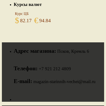
Курсы валют
Курс ЦБ
$
€
82.17
94.84
Адрес магазина:
Псков, Кремль 6
Телефон:
+7 921 212 4809
E-mail:
magazin-starinnih-vechei@mail.ru