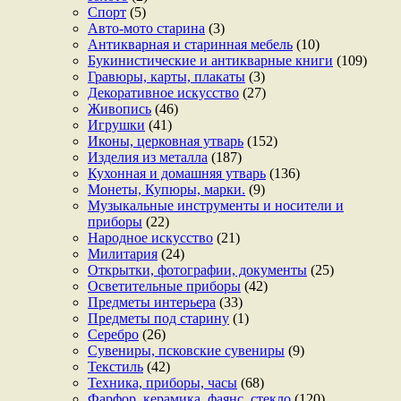
Спорт
(5)
Авто-мото старина
(3)
Антикварная и старинная мебель
(10)
Букинистические и антикварные книги
(109)
Гравюры, карты, плакаты
(3)
Декоративное искусство
(27)
Живопись
(46)
Игрушки
(41)
Иконы, церковная утварь
(152)
Изделия из металла
(187)
Кухонная и домашняя утварь
(136)
Монеты, Купюры, марки.
(9)
Музыкальные инструменты и носители и
приборы
(22)
Народное искусство
(21)
Милитария
(24)
Открытки, фотографии, документы
(25)
Осветительные приборы
(42)
Предметы интерьера
(33)
Предметы под старину
(1)
Серебро
(26)
Сувениры, псковские сувениры
(9)
Текстиль
(42)
Техника, приборы, часы
(68)
Фарфор, керамика, фаянс, стекло
(120)