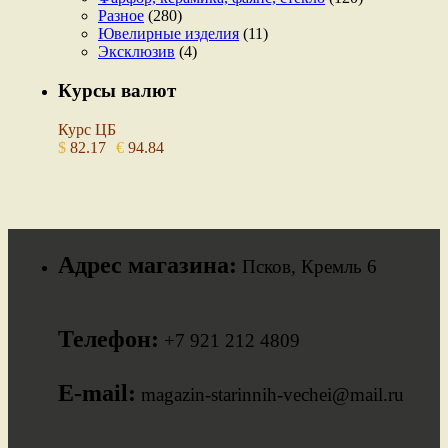
Разное
(280)
Ювелирные изделия
(11)
Эксклюзив
(4)
Курсы валют
Курс ЦБ
$
82.17
€
94.84
Адрес магазина:
Псков, Кремль 6
Телефон:
+7 921 212 4809
E-mail:
magazin-starinnih-vechei@mail.ru